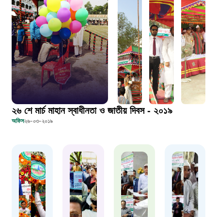
দুদক
১০২
দুর্যোগের আগাম বার্তা
১৬১২২
স্মার্ট ভূমি সেবা
২৬ শে মার্চ মাহান স্বাধীনতা ও জাতীয় দিবস - ২০১৯
অফিস
২৬-০৩-২০১৯
১০৯৮
শিশু সহায়তা লাইন
১৬১০৯
বাংলাদেশ কর্মচারী কল্যাণ বোর্ড হটলাইন