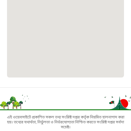
১৬১৩৫
প্রবাসী কল সেন্টার
১৬৫৭৫
ই-জিপি ইমার্জেন্সি হটলাইন
১০০
বাংলাদেশ টেলিযোগাযোগ সেবা সংক্রান্ত
হটলাইন
১৬৯৯৯
এই ওয়েবসাইটে প্রকাশিত সকল তথ্য সংশ্লিষ্ট দপ্তর কর্তৃক নিয়মিত হালনাগাদ করা
বিদ্যুৎ বিভাগ সেবা সংক্রান্ত হটলাইন
হয়। তথ্যের যথার্থতা, নির্ভুলতা ও নির্ভরযোগ্যতা নিশ্চিত করতে সংশ্লিষ্ট দপ্তর সর্বদা
সচেষ্ট।